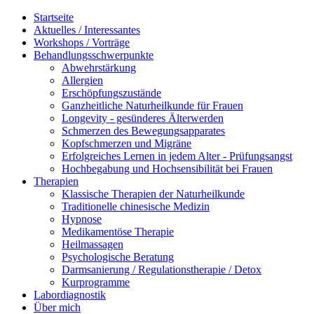
Startseite
Aktuelles / Interessantes
Workshops / Vorträge
Behandlungsschwerpunkte
Abwehrstärkung
Allergien
Erschöpfungszustände
Ganzheitliche Naturheilkunde für Frauen
Longevity - gesünderes Älterwerden
Schmerzen des Bewegungsapparates
Kopfschmerzen und Migräne
Erfolgreiches Lernen in jedem Alter - Prüfungsangst
Hochbegabung und Hochsensibilität bei Frauen
Therapien
Klassische Therapien der Naturheilkunde
Traditionelle chinesische Medizin
Hypnose
Medikamentöse Therapie
Heilmassagen
Psychologische Beratung
Darmsanierung / Regulationstherapie / Detox
Kurprogramme
Labordiagnostik
Über mich